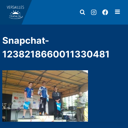
Aller
au
contenu
Snapchat-
1238218660011330481