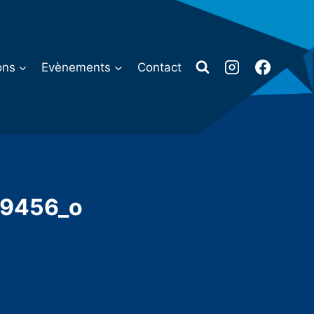
ons
Evènements
Contact
9456_o