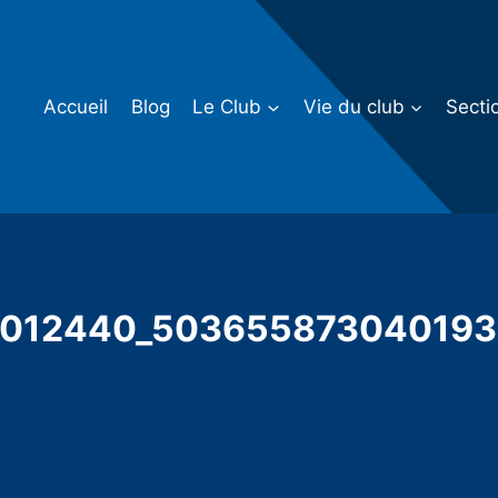
Accueil
Blog
Le Club
Vie du club
Secti
5012440_503655873040193