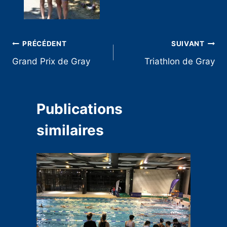
Navigation
PRÉCÉDENT
SUIVANT
Grand Prix de Gray
Triathlon de Gray
de
l’article
Publications
similaires