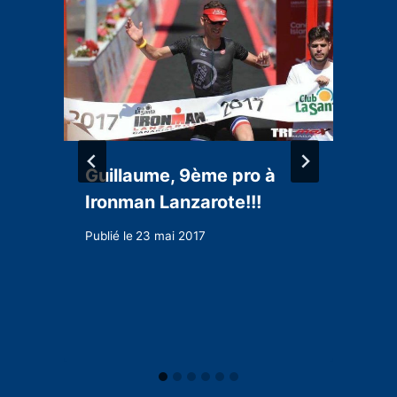
Guillaume, 9ème pro à
t
Ironman Lanzarote!!!
Publié le
23 mai 2017
P